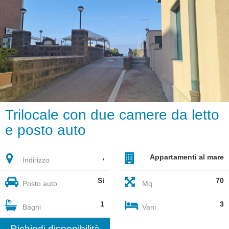
Trilocale con due camere da letto
e posto auto
,
Appartamenti al mare
Indirizzo
Si
70
Posto auto
Mq
1
3
Bagni
Vani
Richiedi disponibilità