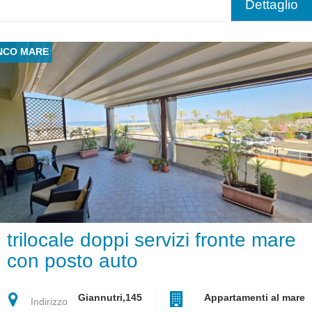
Dettaglio
NCO MARE
trilocale doppi servizi fronte mare
con posto auto
Giannutri,145
Appartamenti al mare
Indirizzo