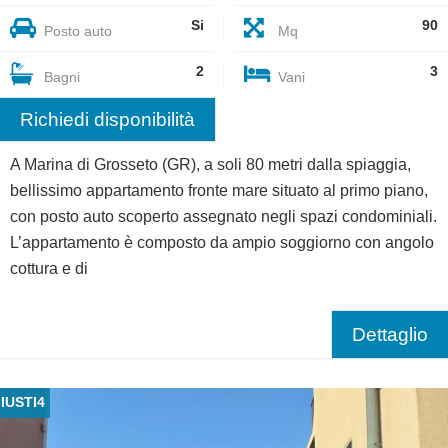
Si
90
Posto auto
Mq
2
3
Bagni
Vani
Richiedi disponibilità
A Marina di Grosseto (GR), a soli 80 metri dalla spiaggia,
bellissimo appartamento fronte mare situato al primo piano,
con posto auto scoperto assegnato negli spazi condominiali.
L’appartamento è composto da ampio soggiorno con angolo
cottura e di
Dettaglio
IUSTI4