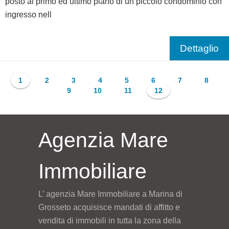
posto al primo ed ultimo piano di un piccolo condominio con
ingresso nell
Dettaglio
1
2
3
4
5
6
7
8
9
10
11
12
Agenzia Mare
Immobiliare
L’ agenzia Mare Immobiliare a Marina di
Grosseto acquisisce mandati di affitto e
vendita di immobili in tutta la zona della