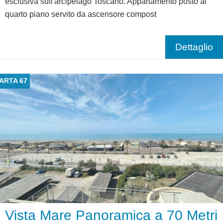
esclusiva sull'arcipelago Toscano. Appartamento posto al
quarto piano servito da ascensore compost
Dettaglio
ARTA 67
Vista Mare Panoramica a 70 Metri